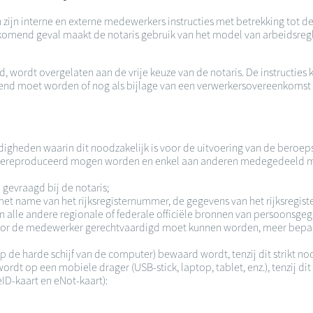
n zijn interne en externe medewerkers instructies met betrekking tot
rkomend geval maakt de notaris gebruik van het model van arbeidsregl
wordt overgelaten aan de vrije keuze van de notaris. De instructies
end moet worden of nog als bijlage van een verwerkersovereenkomst
ndigheden waarin dit noodzakelijk is voor de uitvoering van de bero
m gereproduceerd mogen worden en enkel aan anderen medegedeeld mo
gevraagd bij de notaris;
 name van het rijksregisternummer, de gegevens van het rijksregister
an alle andere regionale of federale officiële bronnen van persoonsge
 door de medewerker gerechtvaardigd moet kunnen worden, meer bepa
p de harde schijf van de computer) bewaard wordt, tenzij dit strikt no
t op een mobiele drager (USB-stick, laptop, tablet, enz.), tenzij dit 
ID-kaart en eNot-kaart):