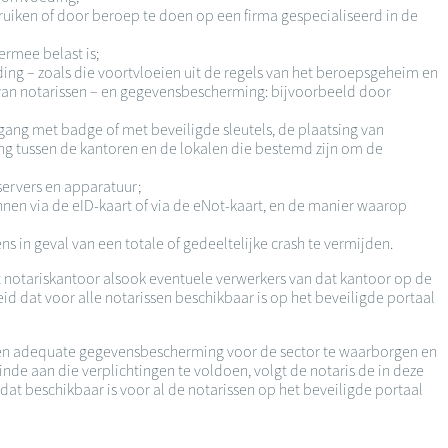
uiken of door beroep te doen op een firma gespecialiseerd in de
ermee belast is;
ng – zoals die voortvloeien uit de regels van het beroepsgeheim en
 van notarissen – en gegevensbescherming: bijvoorbeeld door
egang met badge of met beveiligde sleutels, de plaatsing van
ng tussen de kantoren en de lokalen die bestemd zijn om de
servers en apparatuur;
nen via de eID-kaart of via de eNot-kaart, en de manier waarop
s in geval van een totale of gedeeltelijke crash te vermijden.
 notariskantoor alsook eventuele verwerkers van dat kantoor op de
d dat voor alle notarissen beschikbaar is op het beveiligde portaal
 een adequate gegevensbescherming voor de sector te waarborgen en
e aan die verplichtingen te voldoen, volgt de notaris de in deze
t beschikbaar is voor al de notarissen op het beveiligde portaal