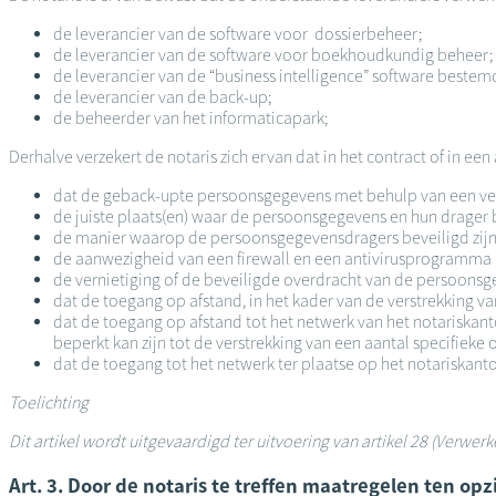
de leverancier van de software voor dossierbeheer;
de leverancier van de software voor boekhoudkundig beheer;
de leverancier van de “business intelligence” software bestem
de leverancier van de back-up;
de beheerder van het informaticapark;
Derhalve verzekert de notaris zich ervan dat in het contract of in ee
dat de geback-upte persoonsgegevens met behulp van een ver
de juiste plaats(en) waar de persoonsgegevens en hun drage
de manier waarop de persoonsgegevensdragers beveiligd zijn: 
de aanwezigheid van een firewall en een antivirusprogramma 
de vernietiging of de beveiligde overdracht van de persoonsg
dat de toegang op afstand, in het kader van de verstrekking v
dat de toegang op afstand tot het netwerk van het notariskant
beperkt kan zijn tot de verstrekking van een aantal specifieke
dat de toegang tot het netwerk ter plaatse op het notariskant
Toelichting
Dit artikel wordt uitgevaardigd ter uitvoering van artikel 28 (Verwer
Art. 3. Door de notaris te treffen maatregelen ten op