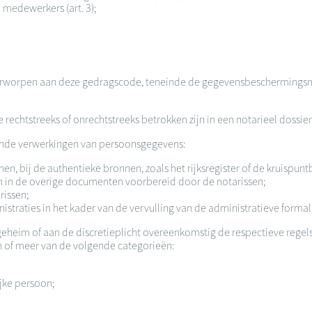
 medewerkers (art. 3);
derworpen aan deze gedragscode, teneinde de gegevensbeschermingsmaat
echtstreeks of onrechtstreeks betrokken zijn in een notarieel dossier
gende verwerkingen van persoonsgegevens:
, bij de authentieke bronnen, zoals het rijksregister of de kruispuntb
 in de overige documenten voorbereid door de notarissen;
rissen;
raties in het kader van de vervulling van de administratieve formali
heim of aan de discretieplicht overeenkomstig de respectieve regel
n of meer van de volgende categorieën:
jke persoon;