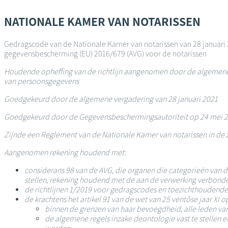
Overslaan
en
NATIONALE KAMER VAN NOTARISSEN
naar
de
Gedragscode van de Nationale Kamer van notarissen van 28 januari
inhoud
gegevensbescherming (EU) 2016/679 (AVG) voor de notarissen
gaan
Houdende opheffing van de richtlijn aangenomen door de algemene v
van persoonsgegevens
Goedgekeurd door de algemene vergadering van 28 januari 2021
Goedgekeurd door de Gegevensbeschermingsautoriteit op 24 mei 
Zijnde een Reglement van de Nationale Kamer van notarissen in de z
Aangenomen rekening houdend met:
considerans 98 van de AVG, die organen die categorieën van
stellen, rekening houdend met de aan de verwerking verbonden 
de richtlijnen 1/2019 voor gedragscodes en toezichthoudende 
de krachtens het artikel 91 van de wet van 25 ventôse jaar X
binnen de grenzen van haar bevoegdheid, alle leden van
de algemene regels inzake deontologie vast te stellen