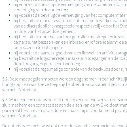
hij voorziet de beveiligde vernietiging van de papieren docu
vernietiging van documenten;
hij voorziet de beveiligde vernietiging van het computermateri
hij bepaalt de manier waarop de interne medewerkers van het 
van de discretieplicht vastgesteld respectievelijk door het
middel van het arbeidsreglement;
hij bepaalt de door het kantoor getroffen maatregelen inzake f
camera’s, het bestaan van een inbraak- en/of brandalarm, de 
betrokkenen te ontvangen;
hij voorziet de aanwezigheid van een firewall en antiviruspr
hij bepaalt de logische regels inzake zijn toegangen en de t
deze toegangen getraceerd worden;
hij voorziet de regelmatige controle van de back-ups door zijn
§ 2. Deze maatregelen moeten worden opgenomen in een schriftelijk 
hoogte zijn en waartoe ze toegang hebben. In voorkomend geval maak
van het eNotariaat.
§ 3. Wanneer een notaris beroep doet op een verwerker van persoo
sluit met hem een contract dat aan de eisen van de AVG voldoet, me
paragraaf beschreven procedure en maakt hij in voorkomend geval g
van het eNotariaat.
De notaris is ervan bewust dat de onderstaande leveranciers verwerke