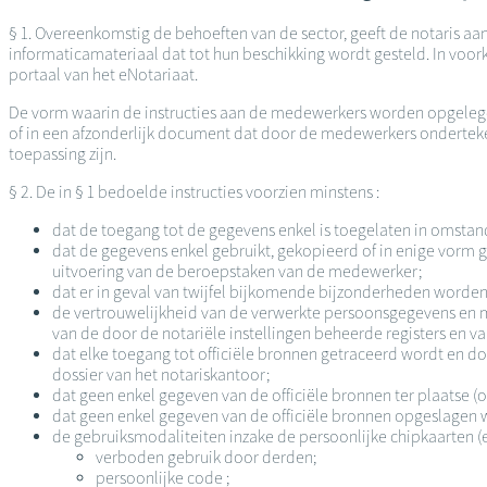
§ 1. Overeenkomstig de behoeften van de sector, geeft de notaris aa
informaticamateriaal dat tot hun beschikking wordt gesteld. In voo
portaal van het eNotariaat.
De vorm waarin de instructies aan de medewerkers worden opgelegd, 
of in een afzonderlijk document dat door de medewerkers ondertek
toepassing zijn.
§ 2. De in § 1 bedoelde instructies voorzien minstens :
dat de toegang tot de gegevens enkel is toegelaten in omsta
dat de gegevens enkel gebruikt, gekopieerd of in enige vor
uitvoering van de beroepstaken van de medewerker;
dat er in geval van twijfel bijkomende bijzonderheden worden 
de vertrouwelijkheid van de verwerkte persoonsgegevens en met
van de door de notariële instellingen beheerde registers en v
dat elke toegang tot officiële bronnen getraceerd wordt en
dossier van het notariskantoor;
dat geen enkel gegeven van de officiële bronnen ter plaatse (o
dat geen enkel gegeven van de officiële bronnen opgeslagen word
de gebruiksmodaliteiten inzake de persoonlijke chipkaarten (e
verboden gebruik door derden;
persoonlijke code ;