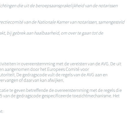
chtingen die uit de beroepsaansprakelijkheid van de notarissen
rectiecomité van de Nationale Kamer van notarissen, samengesteld
akt, bij gebrek aan haalbaarheid, om over te gaan tot de
tiviteiten in overeenstemming met de vereisten van de AVG. De uit
ijnen aangenomen door het Europees Comité voor
iteit. De gedragscode vult de regels van de AVG aan en
vervangen of daarvan kan afwijken.
dicatie te geven betreffende de overeenstemming met de regels die
el 5 van de gedragscode gespecificeerde toezichtmechanisme. Het
ot: