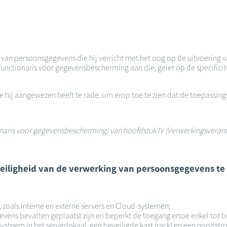
n van persoonsgegevens die hij verricht met het oog op de uitvoering v
unctionaris voor gegevensbescherming aan die, gelet op de specificite
die hij aangewezen heeft te rade, om erop toe te zien dat de toepass
tionaris voor gegevensbescherming) van hoofdstuk IV (Verwerkingsveran
 veiligheid van de verwerking van persoonsgegevens te
, zoals interne en externe servers en Cloud-systemen;
gevens bevatten geplaatst zijn en beperkt de toegang ertoe enkel tot
esysteem in het serverlokaal, een beveiligde kast (rack) en een noods