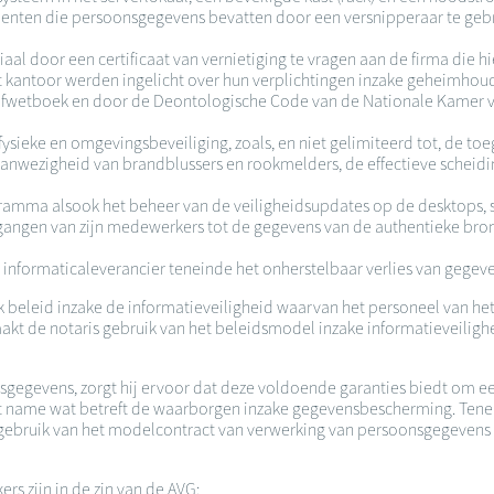
menten die persoonsgegevens bevatten door een versnipperaar te gebr
aal door een certificaat van vernietiging te vragen aan de firma die hi
kantoor werden ingelicht over hun verplichtingen inzake geheimhoudi
 Strafwetboek en door de Deontologische Code van de Nationale Kamer
ysieke en omgevingsbeveiliging, zoals, en niet gelimiteerd tot, de to
aanwezigheid van brandblussers en rookmelders, de effectieve scheidi
ogramma alsook het beheer van de veiligheidsupdates op de desktops, 
oegangen van zijn medewerkers tot de gegevens van de authentieke bron
 informaticaleverancier teneinde het onherstelbaar verlies van gegeven
beleid inzake de informatieveiligheid waarvan het personeel van het
t de notaris gebruik van het beleidsmodel inzake informatieveilighei
nsgegevens, zorgt hij ervoor dat deze voldoende garanties biedt om
t name wat betreft de waarborgen inzake gegevensbescherming. Teneind
ebruik van het modelcontract van verwerking van persoonsgegevens da
rs zijn in de zin van de AVG: