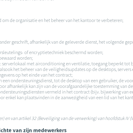
d om de organisatie en het beheer van het kantoor te verbeteren;
n ander geschrift, afhankelijk van de geleverde dienst, het volgende gep
sleutelings- of encryptietechniek beschermd worden;
r bewaard worden;
serverlokaal met airconditioning en ventilatie, toegang beperkt tot
alsook het beheer van de veiligheidsupdates op de desktops, servers 
egevens op het einde van het contract;
an een ondersteuningsdienst, tot de desktop van een gebruiker, de vo
oor afhankelijk kan zijn van de voorafgaandelijke toestemming van de
 ondersteuningsdiensten vermeld in het contract (bijv. bijwerking van 
oor enkel kan plaatsvinden in de aanwezigheid van een lid van het kan
ker) en van artikel 32 (Beveiliging van de verwerking) van hoofdstuk I
zichte van zijn medewerkers