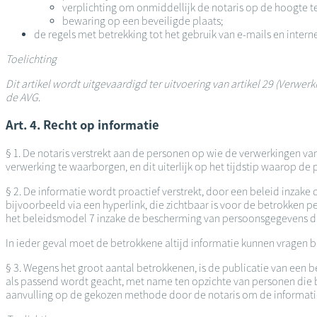
verplichting om onmiddellijk de notaris op de hoogte te
bewaring op een beveiligde plaats;
de regels met betrekking tot het gebruik van e-mails en intern
Toelichting
Dit artikel wordt uitgevaardigd ter uitvoering van artikel 29 (Verw
de AVG
.
Art. 4. Recht op informatie
§ 1. De notaris verstrekt aan de personen op wie de verwerkingen v
verwerking te waarborgen, en dit uiterlijk op het tijdstip waarop 
§ 2. De informatie wordt proactief verstrekt, door een beleid inza
bijvoorbeeld via een hyperlink, die zichtbaar is voor de betrokken
het beleidsmodel 7 inzake de bescherming van persoonsgegevens dat 
In ieder geval moet de betrokkene altijd informatie kunnen vragen b
§ 3. Wegens het groot aantal betrokkenen, is de publicatie van ee
als passend wordt geacht, met name ten opzichte van personen die bet
aanvulling op de gekozen methode door de notaris om de informatie