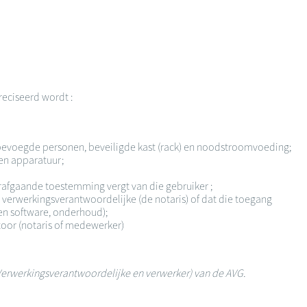
reciseerd wordt :
 bevoegde personen, beveiligde kast (rack) en noodstroomvoeding;
en apparatuur;
orafgaande toestemming vergt van die gebruiker ;
 verwerkingsverantwoordelijke (de notaris) of dat die toegang
een software, onderhoud);
toor (notaris of medewerker)
V (Verwerkingsverantwoordelijke en verwerker) van de AVG.