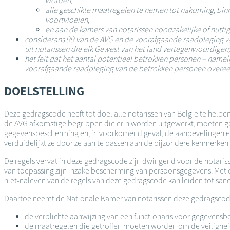
worden,
alle geschikte maatregelen te nemen tot nakoming, binn
voortvloeien,
en aan de kamers van notarissen noodzakelijke of nutti
considerans 99 van de AVG en de voorafgaande raadpleging v
uit notarissen die elk Gewest van het land vertegenwoordigen;
het feit dat het aantal potentieel betrokken personen – nameli
voorafgaande raadpleging van de betrokken personen overee
DOELSTELLING
Deze gedragscode heeft tot doel alle notarissen van België te help
de AVG afkomstige begrippen die erin worden uitgewerkt, moeten g
gegevensbescherming en, in voorkomend geval, de aanbevelingen e
verduidelijkt ze door ze aan te passen aan de bijzondere kenmerken 
De regels vervat in deze gedragscode zijn dwingend voor de notariss
van toepassing zijn inzake bescherming van persoonsgegevens. Met d
niet-naleven van de regels van deze gedragscode kan leiden tot sanc
Daartoe neemt de Nationale Kamer van notarissen deze gedragscode 
de verplichte aanwijzing van een functionaris voor gegevensbes
de maatregelen die getroffen moeten worden om de veiligheid 