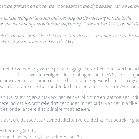
en de grenzen en onder de voorwaarden die zij bepaalt, van de verpli
ge aanbevelingen te doen met het oog op de naleving van de tucht;
an de verwerkingsverantwoordelijken, op 3 december 2020, op het Di
jk de burgers betrokken bij een notarisdossier – het niet wenselijk ma
nkomstig considerans 99 van de AVG.
en met de verwerking van de persoonsgegevens in het kader van hun ac
eïnterpreteerd worden volgens de bepalingen van de AVG, de richtl
n adviezen aangenomen door de bevoegde Gegevensbeschermingsautor
van de notariële sector, zonder dat hij de bepalingen van de AVG kan 
en. De naleving ervan is voor hen een verplichting en laat toe een in
eze indicatie wordt rekening gehouden in het kader van het in artik
ties, onder andere disciplinaire maatregelen.
aan, die de toepassingsmodaliteiten verduidelijkt met betrekking t
cherming (art. 1);
van de verwerking te verzekeren (art. 2);