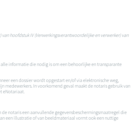
r) van hoofdstuk IV (Verwerkingsverantwoordelijke en verwerker) van
lle informatie die nodig is om een behoorlijke en transparante
neer een dossier wordt opgestart en/of via elektronische weg,
 zijn medewerkers. In voorkomend geval maakt de notaris gebruik van
t eNotariaat.
van de notaris een aanvullende gegevensbeschermingsmaatregel die
an een illustratie of van beeldmateriaal vormt ook een nuttige