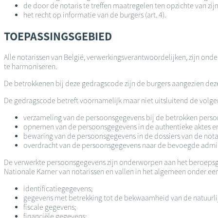
de door de notaris te treffen maatregelen ten opzichte van zijn
het recht op informatie van de burgers (art. 4).
TOEPASSINGSGEBIED
Alle notarissen van België, verwerkingsverantwoordelijken, zijn on
te harmoniseren.
De betrokkenen bij deze gedragscode zijn de burgers aangezien deze r
De gedragscode betreft voornamelijk maar niet uitsluitend de vol
verzameling van de persoonsgegevens bij de betrokken personen
opnemen van de persoonsgegevens in de authentieke aktes en
bewaring van de persoonsgegevens in de dossiers van de nota
overdracht van de persoonsgegevens naar de bevoegde administ
De verwerkte persoonsgegevens zijn onderworpen aan het beroepsge
Nationale Kamer van notarissen en vallen in het algemeen onder ee
identificatiegegevens;
gegevens met betrekking tot de bekwaamheid van de natuurli
fiscale gegevens;
financiële gegevens;