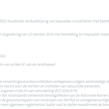
 2021 houdende verduidelijking van bepaalde modaliteiten met betre
ergadering van 22 oktober 2015 met betrekking tot bepaalde maatreg
2021
in van artikel 91 van de Ventôsewet
 de verwerkingsverantwoordelijken vertegenwoordigen, aanmoedigt o
risico's voor de rechten en vrijheden van natuurlijke personen;
organen in de zin van verordening (EU) 2016/679;
I op het notarisambt verleende bevoegdheden van de Nationale Kamer 
 de genootschappen van notarissen van het Rijk te vertegenwoordigen 
 en een algemeen reglementair kader vast te stellen waarbinnen de 